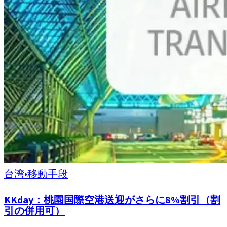
台湾
•
移動手段
KKday：桃園国際空港送迎がさらに8%割引（割
引の併用可）