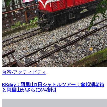
台湾
•
アクティビティ
KKday：阿里山1日シャトルツアー：奮起湖老街
と阿里山がさらに8%割引