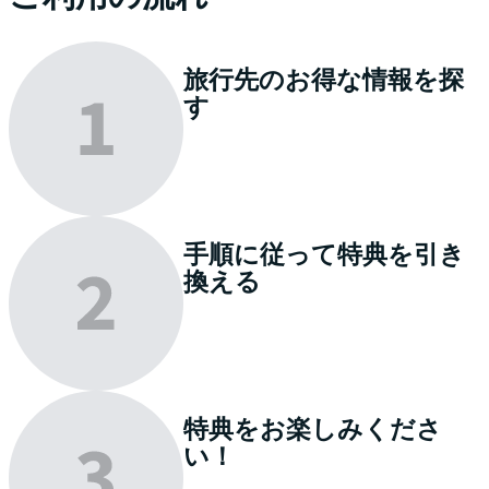
旅行先のお得な情報を
探
す
手順に従って特典を
引き
換える
特典を
お楽しみくださ
い
！