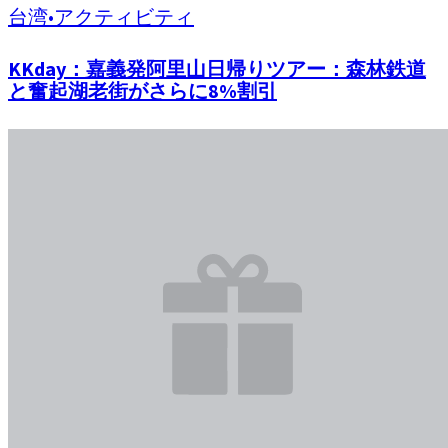
台湾
•
アクティビティ
KKday：嘉義発阿里山日帰りツアー：森林鉄道
と奮起湖老街がさらに8%割引