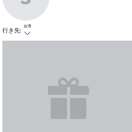
台湾
行き先: