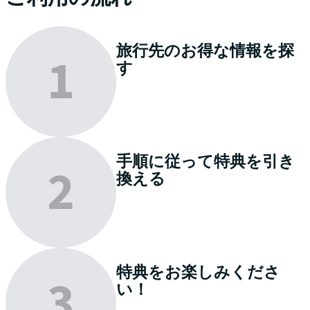
旅行先のお得な情報を
探
す
手順に従って特典を
引き
換える
特典を
お楽しみくださ
い
！