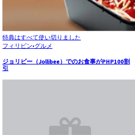
特典はすべて使い切りました
フィリピン
•
グルメ
ジョリビー（Jollibee）でのお食事がPHP100割
引