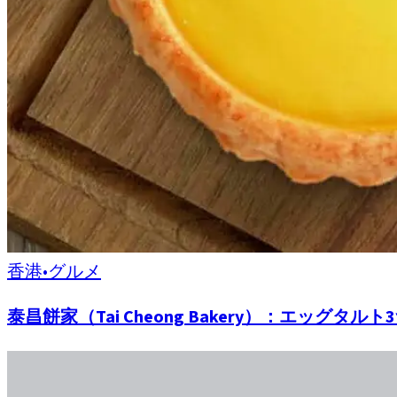
香港
•
グルメ
泰昌餅家（Tai Cheong Bakery）：エッグタ