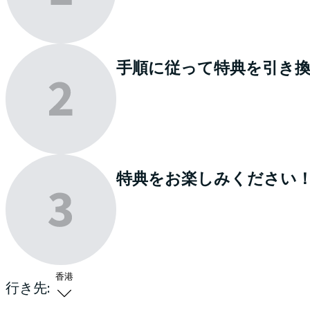
手順に従って特典を
引き
特典を
お楽しみください
香港
行き先: