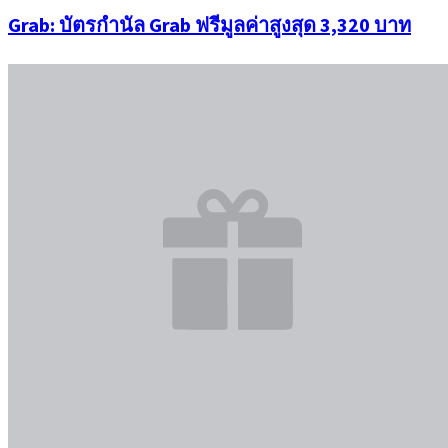
Grab: บัตรกำนัล Grab ฟรีมูลค่าสูงสุด 3,320 บาท