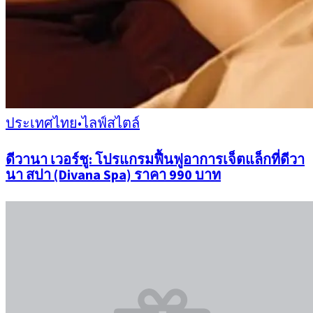
ประเทศไทย
•
ไลฟ์สไตล์
ดีวานา เวอร์ชู: โปรแกรมฟื้นฟูอาการเจ็ตแล็กที่ดีวา
นา สปา (Divana Spa) ราคา 990 บาท