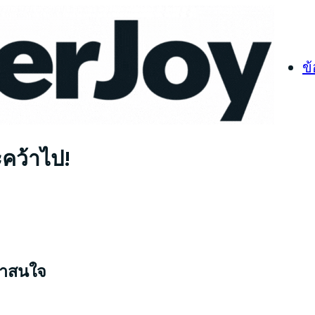
ข
ะคว้าไป!
่าสนใจ