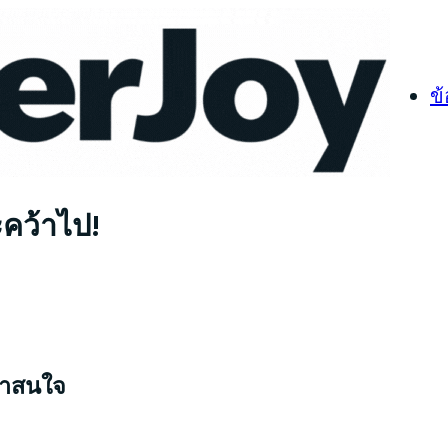
ข
ะคว้าไป!
่าสนใจ