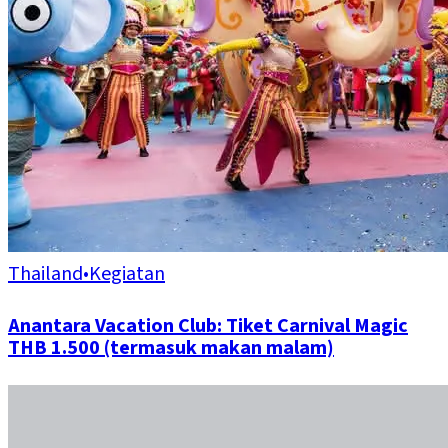
Thailand
•
Kegiatan
Anantara Vacation Club: Tiket Carnival Magic
THB 1.500 (termasuk makan malam)