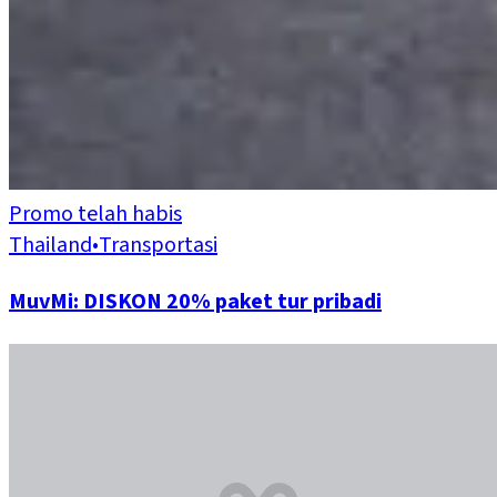
Promo telah habis
Thailand
•
Transportasi
MuvMi: DISKON 20% paket tur pribadi