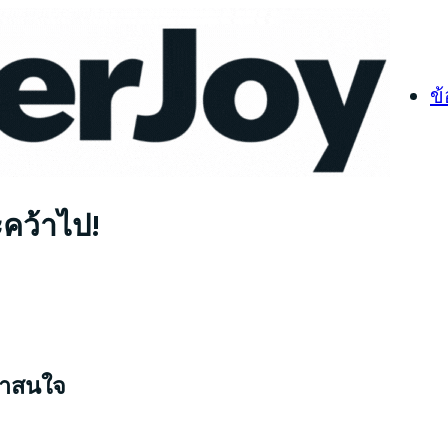
ข
ะคว้าไป!
่าสนใจ