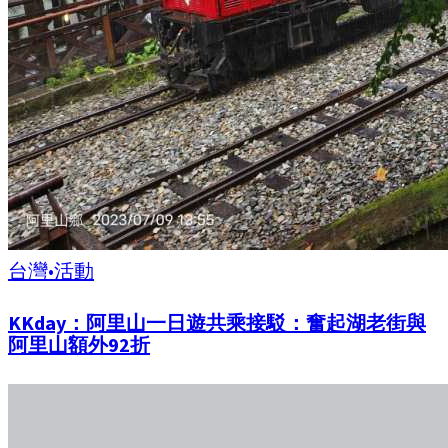
台灣
•
活動
KKday：阿里山一日遊共乘接駁：奮起湖老街與
阿里山額外92折