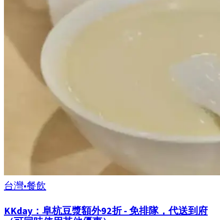
台灣
•
餐飲
KKday：阜杭豆漿額外92折 - 免排隊，代送到府