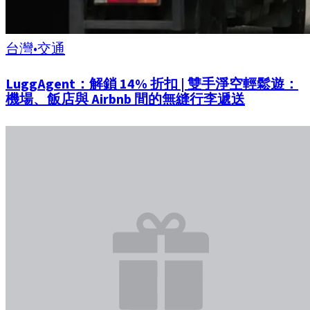
台灣
•
交通
LuggAgent：解鎖 14% 折扣 | 雙手淨空輕鬆遊：
機場、飯店與 Airbnb 間的無縫行李遞送