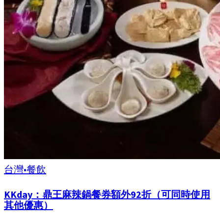
台灣
•
餐飲
KKday：鼎王麻辣鍋餐券額外92折（可同時使用
其他優惠）