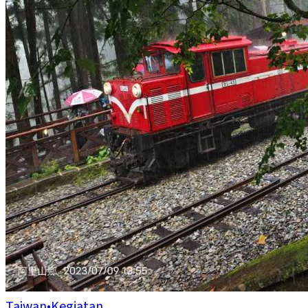
Taiwan
•
Kegiatan