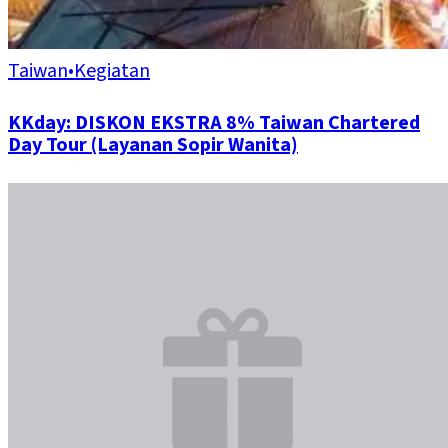
Taiwan
•
Kegiatan
KKday: DISKON EKSTRA 8% Taiwan Chartered
Day Tour (Layanan Sopir Wanita)