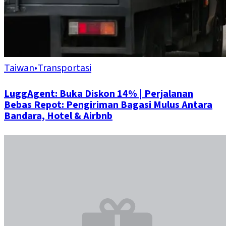
Taiwan
•
Transportasi
LuggAgent: Buka Diskon 14% | Perjalanan
Bebas Repot: Pengiriman Bagasi Mulus Antara
Bandara, Hotel & Airbnb