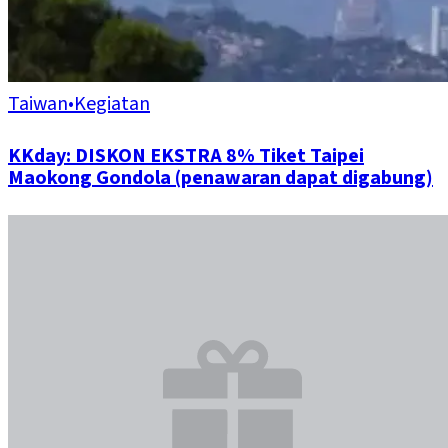
Taiwan
•
Kegiatan
KKday: DISKON EKSTRA 8% Tiket Taipei
Maokong Gondola (penawaran dapat digabung)