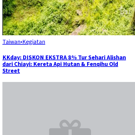
Taiwan
•
Kegiatan
KKday: DISKON EKSTRA 8% Tur Sehari Alishan
dari Chiayi: Kereta Api Hutan & Fenqihu Old
Street