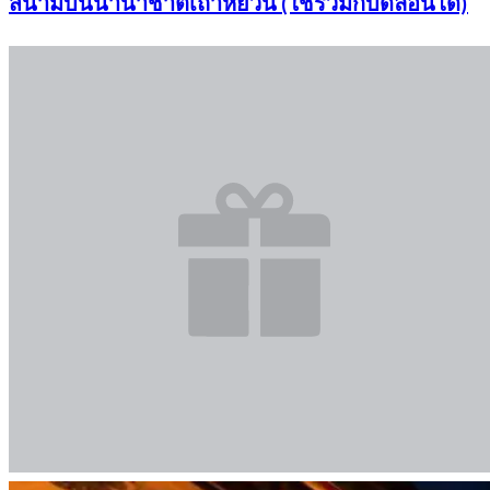
สนามบินนานาชาติเถาหยวน (ใช้ร่วมกับดีลอื่นได้)