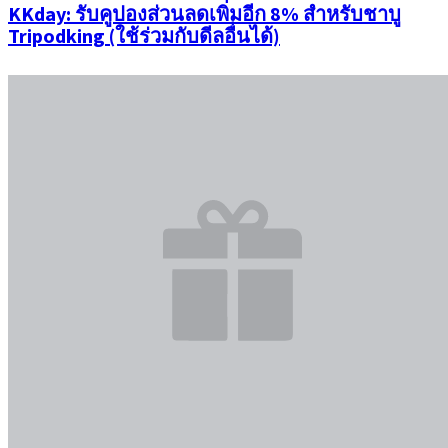
KKday: รับคูปองส่วนลดเพิ่มอีก 8% สำหรับชาบู
Tripodking (ใช้ร่วมกับดีลอื่นได้)