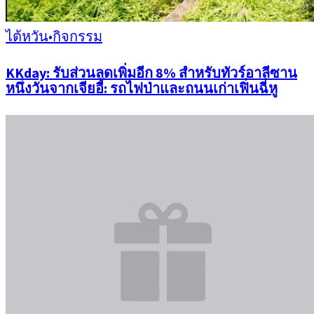
ไต้หวัน
•
กิจกรรม
KKday: รับส่วนลดเพิ่มอีก 8% สำหรับทัวร์อาลีซาน
หนึ่งวันจากเจียอี้: รถไฟป่าและถนนเก่าเฟิ่นฉี่หู