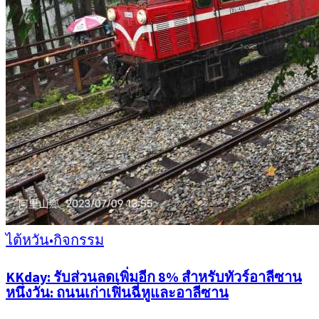
ไต้หวัน
•
กิจกรรม
KKday: รับส่วนลดเพิ่มอีก 8% สำหรับทัวร์อาลีซาน
หนึ่งวัน: ถนนเก่าเฟิ่นฉี่หูและอาลีซาน