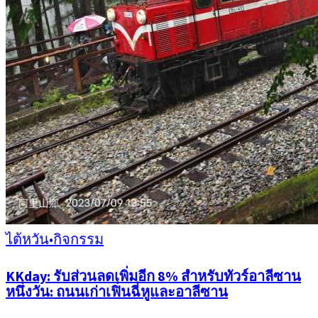
ไต้หวัน
•
กิจกรรม
KKday: รับส่วนลดเพิ่มอีก 8% สำหรับทัวร์อาลีซาน
หนึ่งวัน: ถนนเก่าเฟิ่นฉี่หูและอาลีซาน