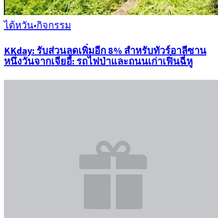
ไต้หวัน
•
กิจกรรม
KKday: รับส่วนลดเพิ่มอีก 8% สำหรับทัวร์อาลีซาน
หนึ่งวันจากเจียอี้: รถไฟป่าและถนนเก่าเฟิ่นฉี่หู