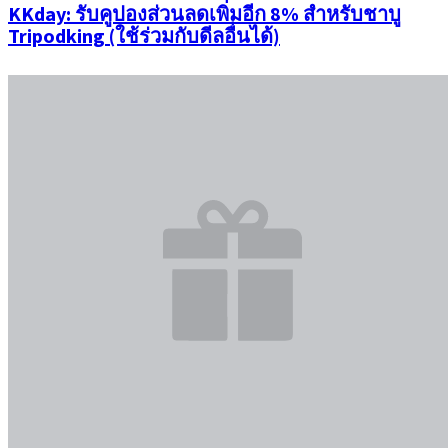
KKday: รับคูปองส่วนลดเพิ่มอีก 8% สำหรับชาบู
Tripodking (ใช้ร่วมกับดีลอื่นได้)