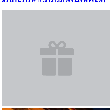
สนามบินนานาชาติเถาหยวน (ใช้ร่วมกับดีลอื่นได้)