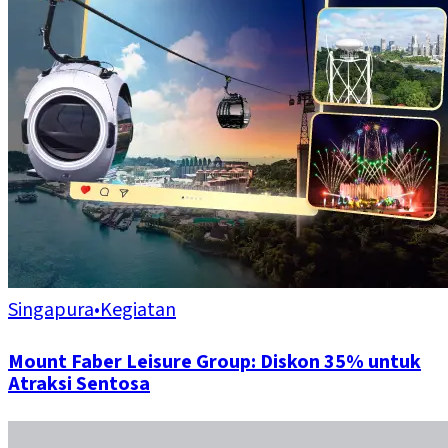
Singapura
•
Kegiatan
Mount Faber Leisure Group: Diskon 35% untuk
Atraksi Sentosa