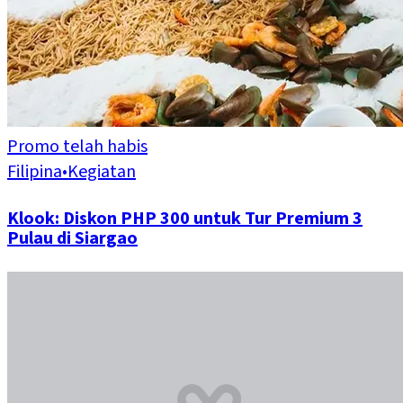
Promo telah habis
Filipina
•
Kegiatan
Klook: Diskon PHP 300 untuk Tur Premium 3
Pulau di Siargao