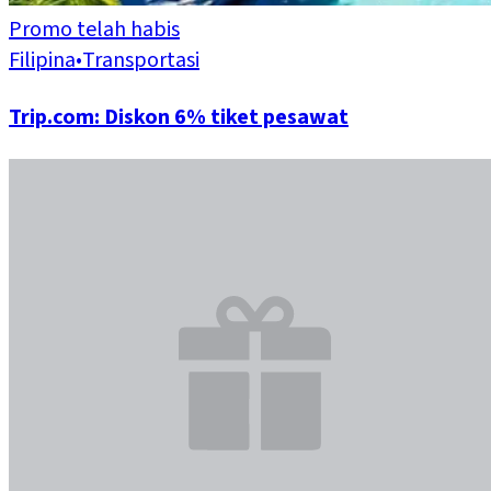
Promo telah habis
Filipina
•
Transportasi
Trip.com: Diskon 6% tiket pesawat