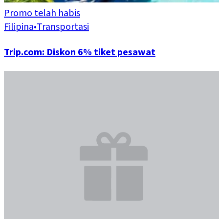
Promo telah habis
Filipina
•
Transportasi
Trip.com: Diskon 6% tiket pesawat