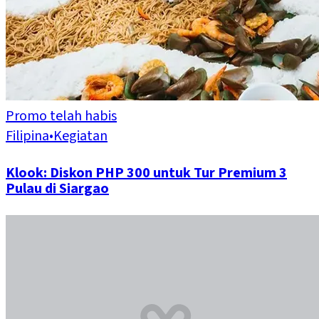
Promo telah habis
Filipina
•
Kegiatan
Klook: Diskon PHP 300 untuk Tur Premium 3
Pulau di Siargao