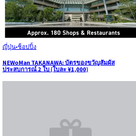
ญี่ปุ่น
•
ช็อปปิ้ง
NEWoMan TAKANAWA: บัตรของขวัญสัมผัส
ประสบการณ์ 2 ใบ (ใบละ ¥1,000)