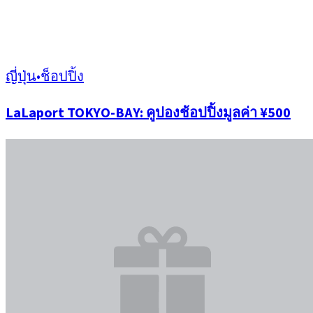
ญี่ปุ่น
•
ช็อปปิ้ง
LaLaport TOKYO-BAY: คูปองช้อปปิ้งมูลค่า ¥500