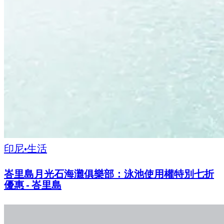
印尼
•
生活
峇里島月光石海灘俱樂部：泳池使用權特別七折
優惠 - 峇里島