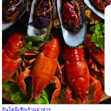
อินโดนีเซีย
•
ร้านอาหาร