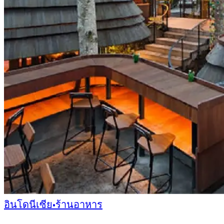
อินโดนีเซีย
•
ร้านอาหาร