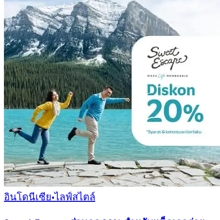
อินโดนีเซีย
•
ไลฟ์สไตล์