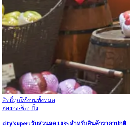
สิทธิ์ถูกใช้งานทั้งหมด
ฮ่องกง
•
ช็อปปิ้ง
city’super: รับส่วนลด 10% สำหรับสินค้าราคาปกติ