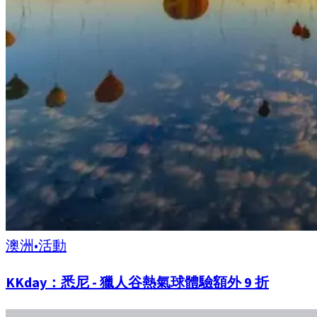
澳洲
•
活動
KKday：悉尼 - 獵人谷熱氣球體驗額外 9 折