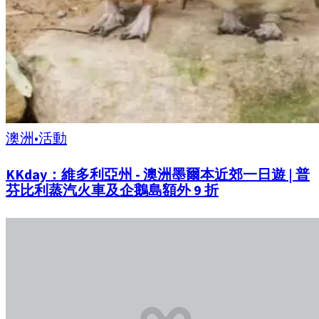
澳洲
•
活動
KKday：維多利亞州 - 澳洲墨爾本近郊一日遊 | 普
芬比利蒸汽火車及企鵝島額外 9 折