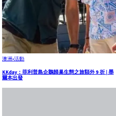
澳洲
•
活動
KKday：菲利普島企鵝歸巢生態之旅額外 9 折 | 墨
爾本出發