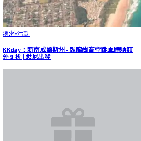
澳洲
•
活動
KKday：新南威爾斯州 - 臥龍崗高空跳傘體驗額
外 9 折 | 悉尼出發